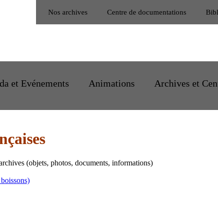
Nos archives
Centre de documentations
Bib
da et Evénements
Animations
Archives et Cen
ançaises
archives (objets, photos, documents, informations)
 boissons)