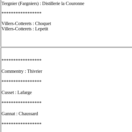
Tergnier (Fargniers) : Distillerie la Couronne
*****************
Villers-Cotterets : Choquet
Villers-Cotterets : Lepetit
*****************
Commentry : Thivrier
*****************
Cusset : Lafarge
*****************
Gannat : Chaussard
*****************