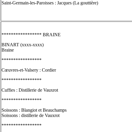
Saint-Germain-les-Paroisses : Jacques (La gouttière)
***************** BRAINE
BINART (xxxx-xxxx)
Braine
*****************
Cœuvres-et-Valsery : Cordier
*****************
Cuffies : Distillerie de Vauxrot
*****************
Soissons : Blangiot et Beauchamps
Soissons : distillerie de Vauxrot
*****************