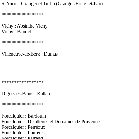
St Yorre : Granger et Turlin (Granger-Bouguet-Pau)
*****************
Vichy : Absinthe Vichy
Vichy : Baudet
*****************
Villeneuve-de-Berg : Dumas
*****************
Digne-les-Bains : Rullan
*****************
Forcalquier : Bardouin
Forcalquier : Distilleries et Domaines de Provence
Forcalquier : Ferréoux
Forcalquier : Laurens
Forcalquier : Parraud