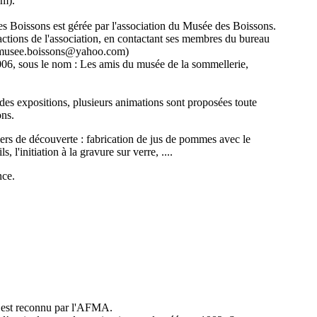
om).
s Boissons est gérée par l'association du Musée des Boissons.
actions de l'association, en contactant ses membres du bureau
: musee.boissons@yahoo.com)
2006, sous le nom : Les amis du musée de la sommellerie,
t des expositions, plusieurs animations sont proposées toute
ons.
iers de découverte : fabrication de jus de pommes avec le
s, l'initiation à la gravure sur verre, ....
nce.
 est reconnu par l'AFMA.