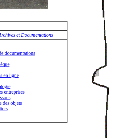
Archives et Documentations
de documentations
hèque
s en ligne
logie
es entreprises
issons
e des objets
tiers