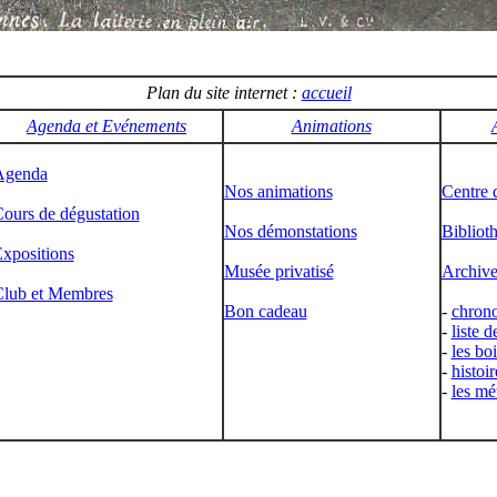
Plan du site internet :
accueil
Agenda et Evénements
Animations
Agenda
Nos animations
Centre 
ours de dégustation
Nos démonstations
Bibliot
xpositions
Musée privatisé
Archive
lub et Membres
Bon cadeau
-
chrono
-
liste d
-
les bo
-
histoir
-
les mé