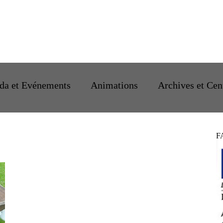
da et Evénements
Animations
Archives et Cen
F